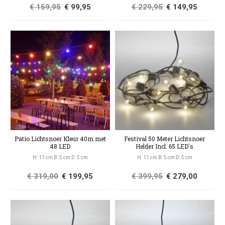
€ 159,95
€ 99,95
€ 229,95
€ 149,95
Patio Lichtsnoer Kleur 40m met
Festival 50 Meter Lichtsnoer
48 LED
Helder Incl. 65 LED's
H: 11 cm B: 5 cm D: 5 cm
H: 11 cm B: 5 cm D: 5 cm
€ 319,00
€ 199,95
€ 399,95
€ 279,00