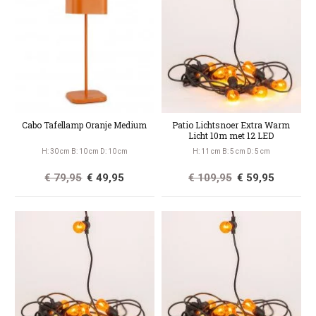
Cabo Tafellamp Oranje Medium
Patio Lichtsnoer Extra Warm
Licht 10m met 12 LED
H: 30 cm B: 10 cm D: 10 cm
H: 11 cm B: 5 cm D: 5 cm
€ 79,95
€ 49,95
€ 109,95
€ 59,95