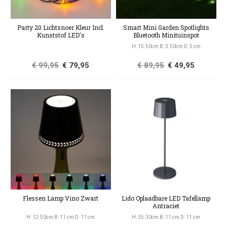
Party 20 Lichtsnoer Kleur Incl.
Smart Mini Garden Spotlights
Kunststof LED's
Bluetooth Minituinspot
H: 15.50cm B: 3.50cm D: 5 cm
€ 99,95
€ 79,95
€ 89,95
€ 49,95
Flessen Lamp Vino Zwart
Lido Oplaadbare LED Tafellamp
Antraciet
H: 12.50cm B: 11 cm D: 11 cm
H: 35.30cm B: 11 cm D: 11 cm